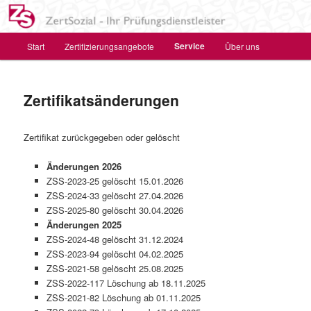
Zum
Das Zertifizierungs- und Prüfungsinstitut für
primären
Soziales, Gesundheit und Bildung
Inhalt
Hauptmenü
Service
Start
Zertifizierungsangebote
Über uns
springen
ZertSozial GmbH – Ihr
Prüfungsdienstleister
Zertifikatsänderungen
Zertifikat zurückgegeben oder gelöscht
Änderungen 2026
ZSS-2023-25 gelöscht 15.01.2026
ZSS-2024-33 gelöscht 27.04.2026
ZSS-2025-80 gelöscht 30.04.2026
Änderungen 2025
ZSS-2024-48 gelöscht 31.12.2024
ZSS-2023-94 gelöscht 04.02.2025
ZSS-2021-58 gelöscht 25.08.2025
ZSS-2022-117 Löschung ab 18.11.2025
ZSS-2021-82 Löschung ab 01.11.2025