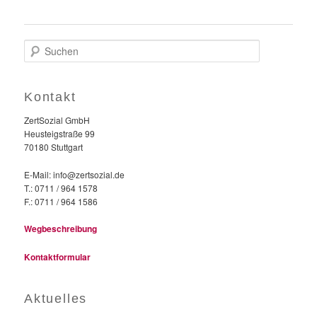
S
u
c
h
Kontakt
e
n
ZertSozial GmbH
Heusteigstraße 99
70180 Stuttgart
E-Mail: info@zertsozial.de
T.: 0711 / 964 1578
F.: 0711 / 964 1586
Wegbeschreibung
Kontaktformular
Aktuelles