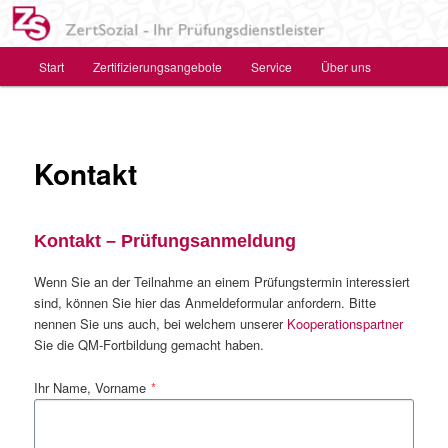
Zum
Das Zertifizierungs- und Prüfungsinstitut für
primären
Soziales, Gesundheit und Bildung
Inhalt
Hauptmenü
Start
Zertifizierungsangebote
Service
Über uns
springen
ZertSozial GmbH – Ihr
Prüfungsdienstleister
Kontakt
Kontakt – Prüfungsanmeldung
Wenn Sie an der Teilnahme an einem Prüfungstermin interessiert
sind, können Sie hier das Anmeldeformular anfordern. Bitte
nennen Sie uns auch, bei welchem unserer
Kooperationspartner
Sie die QM-Fortbildung gemacht haben.
Ihr Name, Vorname
*