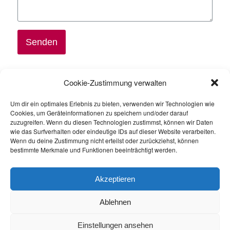
Senden
Last Updated on 14. November 2022 by
bb-zert
Cookie-Zustimmung verwalten
Um dir ein optimales Erlebnis zu bieten, verwenden wir Technologien wie
Impressum
Cookies, um Geräteinformationen zu speichern und/oder darauf
zuzugreifen. Wenn du diesen Technologien zustimmst, können wir Daten
wie das Surfverhalten oder eindeutige IDs auf dieser Website verarbeiten.
Datenschutzerklärung
Wenn du deine Zustimmung nicht erteilst oder zurückziehst, können
bestimmte Merkmale und Funktionen beeinträchtigt werden.
Kontakt
Akzeptieren
Ablehnen
Copyright © 2026
ZertSozial
Einstellungen ansehen