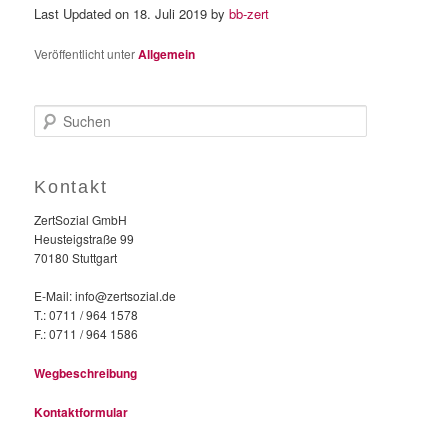
Last Updated on 18. Juli 2019 by
bb-zert
Veröffentlicht unter
Allgemein
S
u
c
h
Kontakt
e
n
ZertSozial GmbH
Heusteigstraße 99
70180 Stuttgart
E-Mail: info@zertsozial.de
T.: 0711 / 964 1578
F.: 0711 / 964 1586
Wegbeschreibung
Kontaktformular