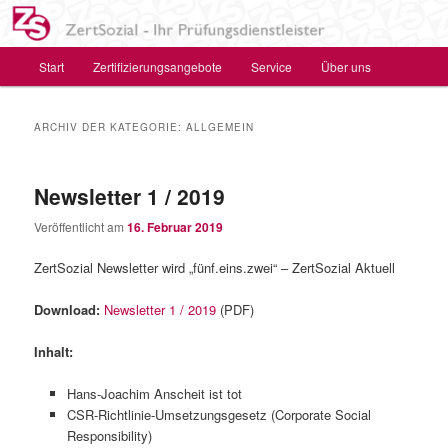
Zum
Zum
Das Zertifizierungs- und Prüfungsinstitut für
primären
sekundären
Soziales, Gesundheit und Bildung
Inhalt
Inhalt
Hauptmenü
Start
Zertifizierungsangebote
Service
Über uns
springen
springen
ZertSozial GmbH – Ihr
Prüfungsdienstleister
ARCHIV DER KATEGORIE:
ALLGEMEIN
Newsletter 1 / 2019
Veröffentlicht am
16. Februar 2019
ZertSozial Newsletter wird „fünf.eins.zwei“ – ZertSozial Aktuell
Download:
Newsletter 1 / 2019
(PDF)
Inhalt:
Hans-Joachim Anscheit ist tot
CSR-Richtlinie-Umsetzungsgesetz (Corporate Social
Responsibility)